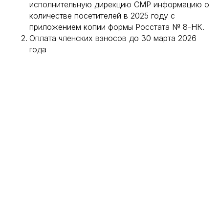
исполнительную дирекцию СМР информацию о
количестве посетителей в 2025 году с
приложением копии формы Росстата № 8-НК.
Оплата членских взносов до 30 марта 2026
года
О СОЮЗЕ
НОВОСТИ И СОБЫТИЯ
История
Новости
Уставные документы
Календарь событий
Официальная символика
Колонка президента
Контакты
Слова поддержки
СМИ о нас